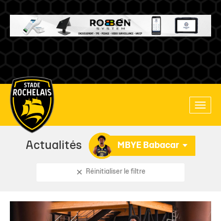
Main
Toggle
site
naviga
navigation
Actualités
MBYE Babacar
Réinitialiser le filtre