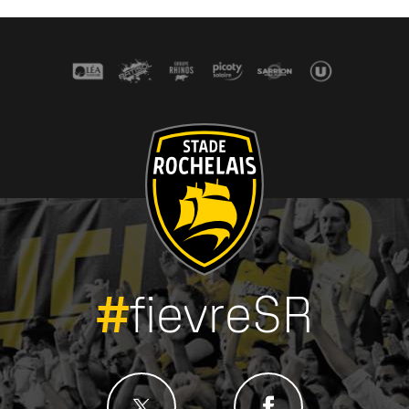
#
fievreSR