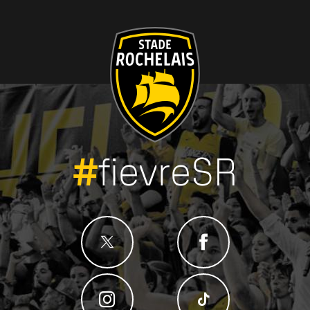
#
fievreSR