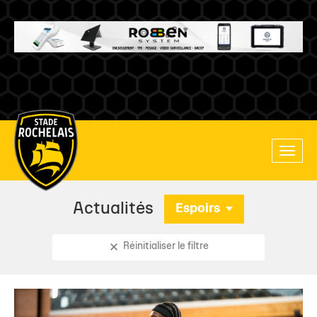
Main
Toggle
site
naviga
navigation
Actualités
Espoirs
Réinitialiser le filtre