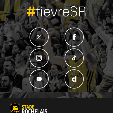
#
fievreSR