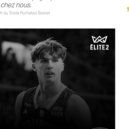
chez nous.
h du Stade Rochelais Basket