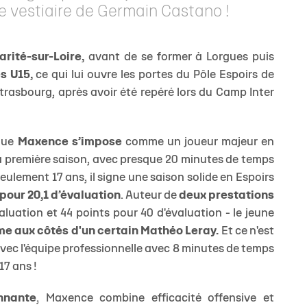
e vestiaire de Germain Castano !
arité-sur-Loire,
avant de se former à Lorgues puis
s U15,
ce qui lui ouvre les portes du Pôle Espoirs de
trasbourg, après avoir été repéré lors du Camp Inter
sque
Maxence s’impose
comme un joueur majeur en
sa première saison, avec presque 20 minutes de temps
eulement 17 ans, il signe une saison solide en Espoirs
 pour 20,1 d’évaluation
. Auteur de
deux prestations
aluation et 44 points pour 40 d'évaluation - le jeune
e aux côtés d'un certain Mathéo Leray.
Et ce n'est
ec l'équipe professionnelle avec 8 minutes de temps
17 ans !
nnante
, Maxence combine efficacité offensive et