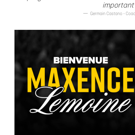
important 
Germain Castano - Coac