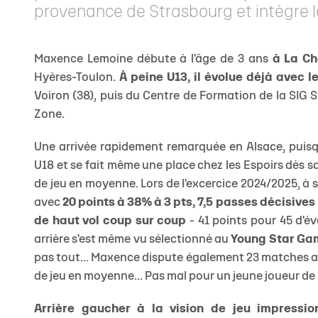
provenance de Strasbourg et intègre l
Maxence Lemoine débute à l'âge de 3 ans
à La Ch
Hyères-Toulon.
À peine U13, il évolue déjà avec le
Voiron (38), puis du Centre de Formation de la SIG S
Zone.
Une arrivée rapidement remarquée en Alsace, pui
U18 et se fait même une place chez les Espoirs dès 
de jeu en moyenne. Lors de l'excercice 2024/2025, à s
avec
20 points à 38% à 3 pts, 7,5 passes décisives
de haut vol coup sur coup
-
41 points pour 45 d'év
arrière s'est même vu sélectionné au
Young Star Gam
pas tout... Maxence dispute également 23 matches av
de jeu en moyenne... Pas mal pour un jeune joueur de 
Arrière gaucher à la vision de jeu impressio