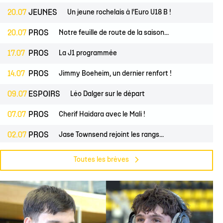
20.07
JEUNES
Un jeune rochelais à l’Euro U18 B !
20.07
PROS
Notre feuille de route de la saison...
17.07
PROS
La J1 programmée
14.07
PROS
Jimmy Boeheim, un dernier renfort !
09.07
ESPOIRS
Léo Dalger sur le départ
07.07
PROS
Cherif Haidara avec le Mali !
02.07
PROS
Jase Townsend rejoint les rangs...
02.07
CLUB
Le Club une nouvelle fois labellisé...
Toutes les brèves