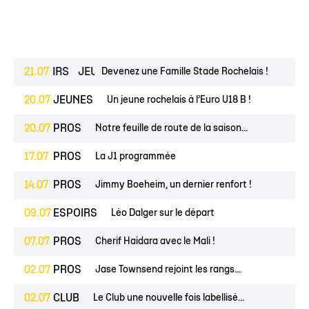
ESPOIRS
21.07
JEUNES
Devenez une Famille Stade Rochelais !
20.07
JEUNES
Un jeune rochelais à l’Euro U18 B !
20.07
PROS
Notre feuille de route de la saison...
17.07
PROS
La J1 programmée
14.07
PROS
Jimmy Boeheim, un dernier renfort !
09.07
ESPOIRS
Léo Dalger sur le départ
07.07
PROS
Cherif Haidara avec le Mali !
02.07
PROS
Jase Townsend rejoint les rangs...
02.07
CLUB
Le Club une nouvelle fois labellisé...