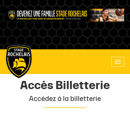
Main
Toggle
site
naviga
navigation
Accès Billetterie
Accédez à la billetterie