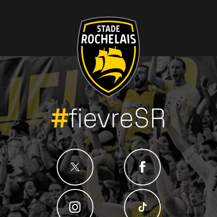
#
fievreSR