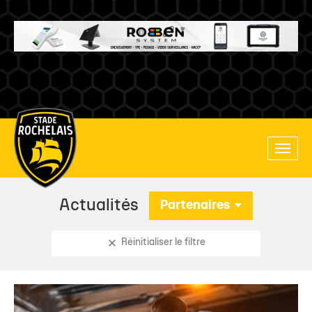
Main
Toggle
site
naviga
navigation
Actualités
Partenaires
Réinitialiser le filtre