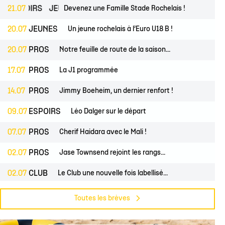
lite filles
ndrier Élite 2
L'Ocean Basket Camp
Contact Mécénat
Jeunes filles
ESPOIRS
21.07
JEUNES
Devenez une Famille Stade Rochelais !
2) filles
ssement Élite 2
Rejoindre l'EDB
20.07
JEUNES
Un jeune rochelais à l’Euro U18 B !
(2) garçons
endrier Coupe de France
20.07
PROS
Notre feuille de route de la saison...
lite filles
17.07
PROS
La J1 programmée
) filles
Élite garçons
14.07
PROS
Jimmy Boeheim, un dernier renfort !
(2) garçons
09.07
ESPOIRS
Léo Dalger sur le départ
illes
07.07
PROS
Cherif Haidara avec le Mali !
 garçons
02.07
PROS
Jase Townsend rejoint les rangs...
02.07
CLUB
Le Club une nouvelle fois labellisé...
29.06
CLUB
L'Asso est à la recherche de trois...
Toutes les brèves