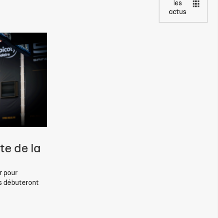
les
actus
te de la
r pour
es débuteront