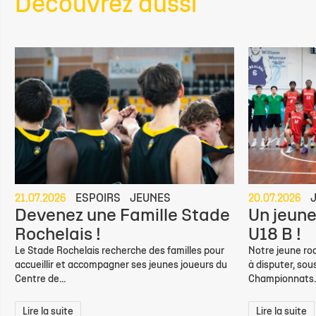
Découvrez aussi
21.07.2026
ESPOIRS
JEUNES
20.07.2026
Devenez une Famille Stade
Un jeune
Rochelais !
U18 B !
Le Stade Rochelais recherche des familles pour
Notre jeune roc
accueillir et accompagner ses jeunes joueurs du
à disputer, sou
Centre de...
Championnats..
Lire la suite
Lire la suite