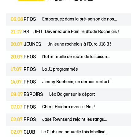
06.08
PROS
Embarquez dans la pré-saison de nos...
ESPOIRS
21.07
JEUNES
Devenez une Famille Stade Rochelais !
20.07
JEUNES
Un jeune rochelais à l’Euro U18 B !
20.07
PROS
Notre feuille de route de la saison...
17.07
PROS
La J1 programmée
14.07
PROS
Jimmy Boeheim, un dernier renfort !
09.07
ESPOIRS
Léo Dalger sur le départ
07.07
PROS
Cherif Haidara avec le Mali !
02.07
PROS
Jase Townsend rejoint les rangs...
02.07
CLUB
Le Club une nouvelle fois labellisé...