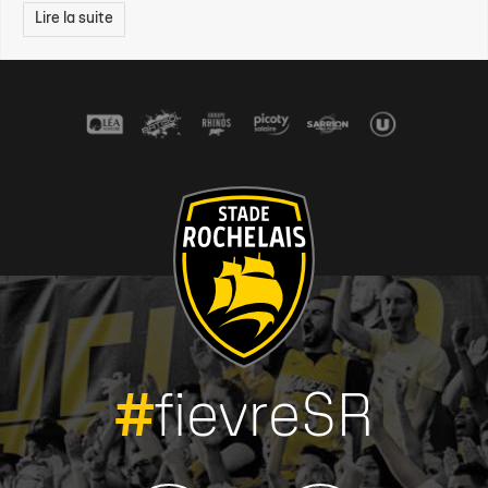
Lire la suite
#
fievreSR