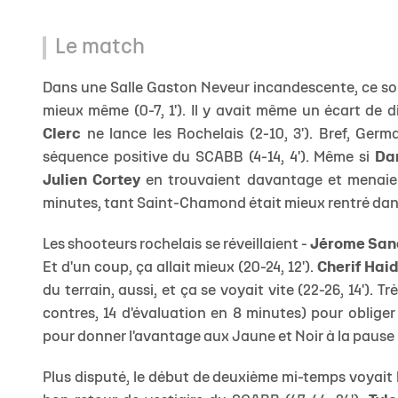
Le match
Dans une Salle Gaston Neveur incandescente, ce son
mieux même (0-7, 1'). Il y avait même un écart de 
Clerc
ne lance les Rochelais (2-10, 3'). Bref, Ge
séquence positive du SCABB (4-14, 4'). Même si
Da
Julien Cortey
en trouvaient davantage et menaien
minutes, tant Saint-Chamond était mieux rentré dans l
Les shooteurs rochelais se réveillaient -
Jérome San
Et d'un coup, ça allait mieux (20-24, 12').
Cherif Haid
du terrain, aussi, et ça se voyait vite (22-26, 14'). T
contres, 14 d'évaluation en 8 minutes) pour oblige
pour donner l'avantage aux Jaune et Noir à la pause (
Plus disputé, le début de deuxième mi-temps voyait 