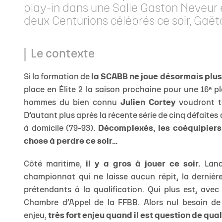
play-in dans une Salle Gaston Neveur e
deux Centurions célébrés ce soir, Gaët
Le contexte
Si la formation de
la SCABB ne joue désormais plu
place en Élite 2 la saison prochaine pour une 16ᵉ 
hommes du bien connu
Julien Cortey
voudront t
D’autant plus après la récente série de cinq défaites
à domicile (79-93).
Décomplexés, les coéquipiers
chose à perdre ce soir…
Côté maritime,
il y a gros à jouer ce soir.
Lancé
championnat qui ne laisse aucun répit, la dernière
prétendants à la qualification. Qui plus est, ave
Chambre d’Appel de la FFBB. Alors nul besoin de
enjeu,
très fort enjeu quand il est question de qua