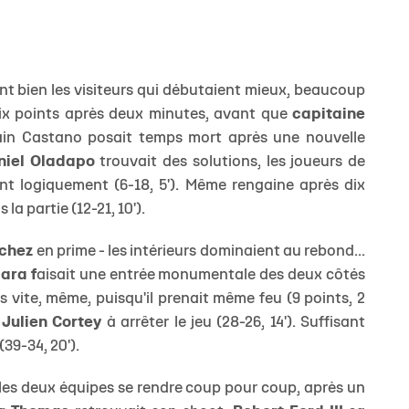
t bien les visiteurs qui débutaient mieux, beaucoup
dix points après deux minutes, avant que
capitaine
rmain Castano posait temps mort après une nouvelle
niel Oladapo
trouvait des solutions, les joueurs de
t logiquement (6-18, 5'). Même rengaine après dix
a partie (12-21, 10').
chez
en prime - les intérieurs dominaient au rebond...
ara f
aisait une entrée monumentale des deux côtés
rès vite, même, puisqu'il prenait même feu (9 points, 2
r
Julien Cortey
à arrêter le jeu (28-26, 14'). Suffisant
39-34, 20').
les deux équipes se rendre coup pour coup, après un