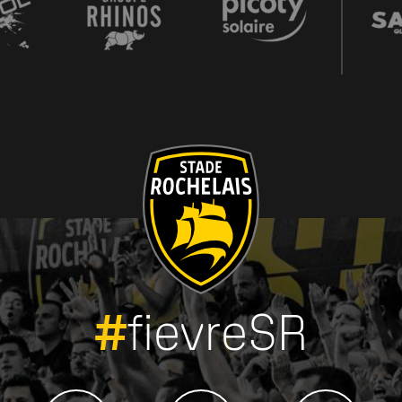
#
fievreSR