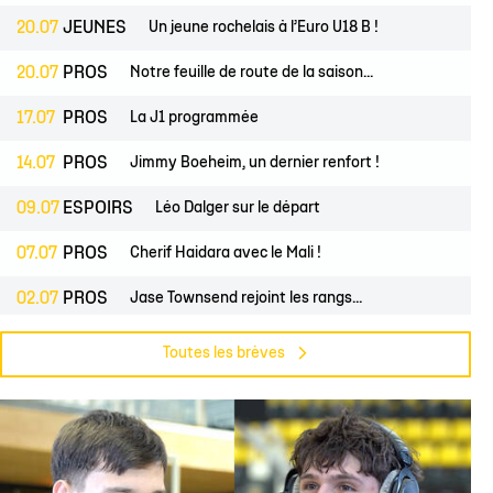
20.07
JEUNES
Un jeune rochelais à l’Euro U18 B !
20.07
PROS
Notre feuille de route de la saison...
17.07
PROS
La J1 programmée
14.07
PROS
Jimmy Boeheim, un dernier renfort !
09.07
ESPOIRS
Léo Dalger sur le départ
07.07
PROS
Cherif Haidara avec le Mali !
02.07
PROS
Jase Townsend rejoint les rangs...
02.07
CLUB
Le Club une nouvelle fois labellisé...
Toutes les brèves