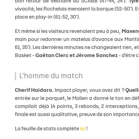
bon retour de vestiaire du SCABB (47-44, 24').
Tyl
vivacité, les Rochelais menaient la barque (52-50'). Et
place en play-in (61-52, 30').
Et même si les visiteurs revenaient peu à peu,
Maxenc
main pour redonner un matelas d'avance aux Mariti
61, 35'). Les dernières minutes ne changeaient rien,
Basket -
Gaëtan Clerc et Jérome Sanchez
- d'être 
L'homme du match
Cherif Haidara.
Impact player, vous avez dit ?
Quell
entrée sur le parquet, le Malien a donné le ton en dé
compilait déjà 14 points, 3 rebonds, 2 interceptions
finale est aussi qualitative, preuve de son importance
La feuille de stats complète
ici
!