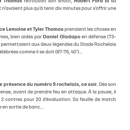
er Thomas
retrouvait son shoot,
Robert Ford III
sa
 n'avaient plus qu'à tenir dix minutes pour s'offrir une
e Lemoine et Tyler Thomas
prenaient les choses en
mes, bien aidés par
Daniel Oladapo
en défense (73-
 et permettaient aux deux légendes du Stade Rochelais
célébrées comme il se doit (87-76, 40')...
e présence du numéro 9 rochelais, ce soir.
Dès son
fense, avant de prendre feu en attaque. À la pause, il
, 2 contres pour 20 d'évaluation. Sa feuille de match
 en sortie de banc...