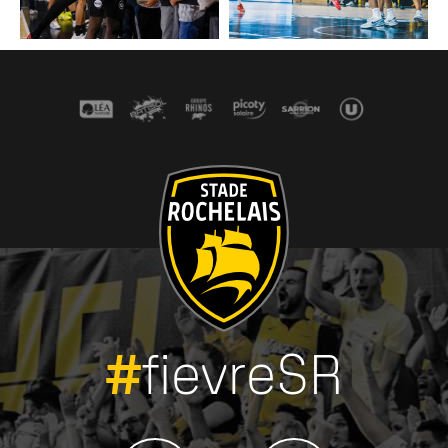
#
fievreSR