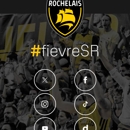
#
fievreSR