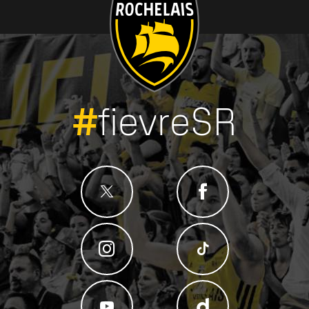
#
fievreSR