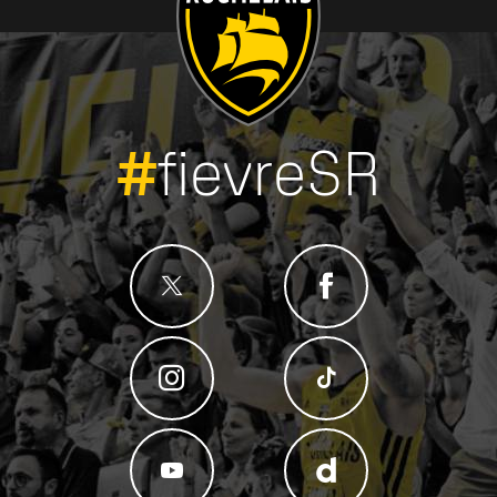
#
fievreSR