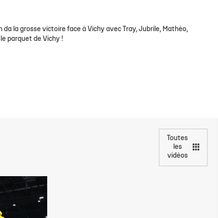
lite filles
ndrier Élite 2
L'Ocean Basket Camp
Contact Mécénat
Jeunes filles
2) filles
ssement Élite 2
Rejoindre l'EDB
 da la grosse victoire face à Vichy avec Tray, Jubrile, Mathéo,
(2) garçons
endrier Coupe de France
le parquet de Vichy !
lite filles
) filles
Élite garçons
(2) garçons
illes
 garçons
Toutes
les
vidéos