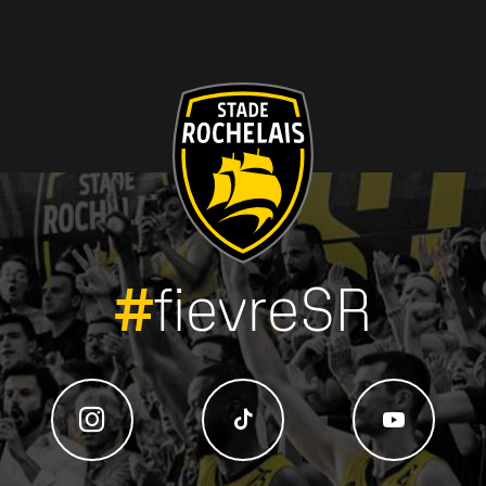
#
fievreSR