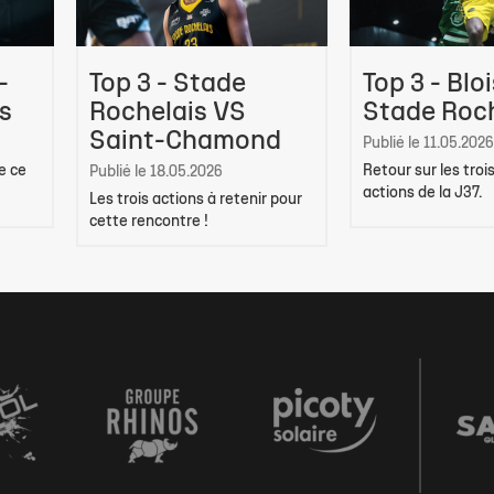
-
Top 3 - Stade
Top 3 - Bloi
s
Rochelais VS
Stade Roch
Saint-Chamond
Publié le 11.05.2026
e ce
Retour sur les troi
Publié le 18.05.2026
actions de la J37.
Les trois actions à retenir pour
cette rencontre !