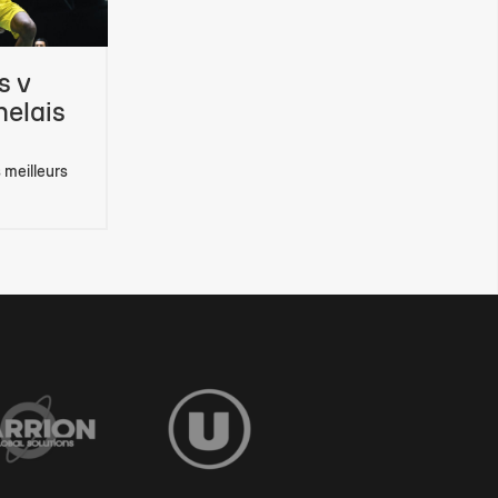
s v
elais
s meilleurs