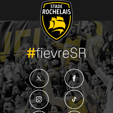
#
fievreSR