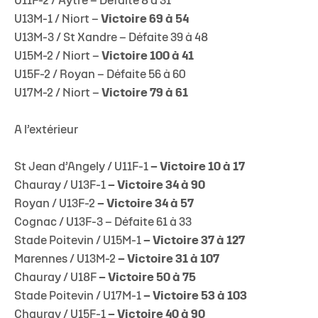
U11F-2 / Aytré – Défaite 8 à 31
U13M-1 / Niort –
Victoire 69 à 54
U13M-3 / St Xandre – Défaite 39 à 48
U15M-2 / Niort –
Victoire 100 à 41
U15F-2 / Royan – Défaite 56 à 60
U17M-2 / Niort –
Victoire 79 à 61
A l’extérieur
St Jean d’Angely / U11F-1
– Victoire 10 à 17
Chauray / U13F-1
– Victoire 34 à 90
Royan / U13F-2
– Victoire 34 à 57
Cognac / U13F-3 – Défaite 61 à 33
Stade Poitevin / U15M-1
– Victoire 37 à 127
Marennes / U13M-2
– Victoire 31 à 107
Chauray / U18F
– Victoire 50 à 75
Stade Poitevin / U17M-1
– Victoire 53 à 103
Chauray / U15F-1
– Victoire 40 à 90