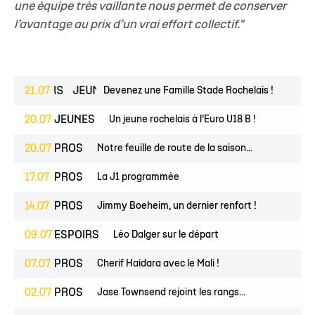
une équipe très vaillante nous permet de conserver
l’avantage au prix d’un vrai effort collectif."
ESPOIRS
21.07
JEUNES
Devenez une Famille Stade Rochelais !
20.07
JEUNES
Un jeune rochelais à l’Euro U18 B !
20.07
PROS
Notre feuille de route de la saison...
17.07
PROS
La J1 programmée
14.07
PROS
Jimmy Boeheim, un dernier renfort !
09.07
ESPOIRS
Léo Dalger sur le départ
07.07
PROS
Cherif Haidara avec le Mali !
02.07
PROS
Jase Townsend rejoint les rangs...