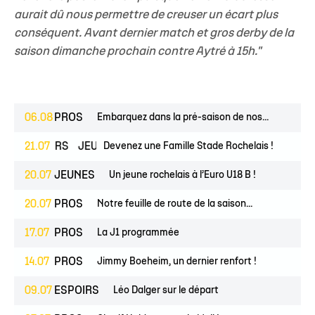
aurait dû nous permettre de creuser un écart plus
conséquent. Avant dernier match et gros derby de la
saison dimanche prochain contre Aytré à 15h."
06.08
PROS
Embarquez dans la pré-saison de nos...
ESPOIRS
21.07
JEUNES
Devenez une Famille Stade Rochelais !
20.07
JEUNES
Un jeune rochelais à l’Euro U18 B !
20.07
PROS
Notre feuille de route de la saison...
17.07
PROS
La J1 programmée
14.07
PROS
Jimmy Boeheim, un dernier renfort !
09.07
ESPOIRS
Léo Dalger sur le départ