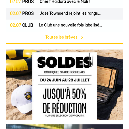
07.07
PROS
Cherif Haidara avec le Mali !
02.07
PROS
Jase Townsend rejoint les rangs...
02.07
CLUB
Le Club une nouvelle fois labellisé...
Toutes les brèves