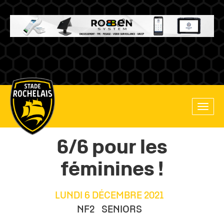
Main
Toggle
site
naviga
navigation
6/6 pour les
féminines !
LUNDI 6 DÉCEMBRE 2021
NF2
SENIORS