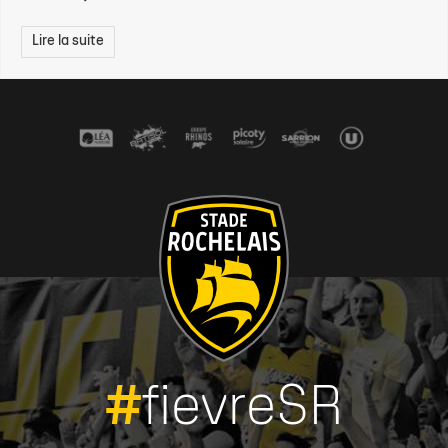
Lire la suite
#
fievreSR