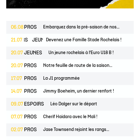
06.08
PROS
Embarquez dans la pré-saison de nos...
ESPOIRS
21.07
JEUNES
Devenez une Famille Stade Rochelais !
20.07
JEUNES
Un jeune rochelais à l’Euro U18 B !
20.07
PROS
Notre feuille de route de la saison...
17.07
PROS
La J1 programmée
14.07
PROS
Jimmy Boeheim, un dernier renfort !
09.07
ESPOIRS
Léo Dalger sur le départ
07.07
PROS
Cherif Haidara avec le Mali !
02.07
PROS
Jase Townsend rejoint les rangs...