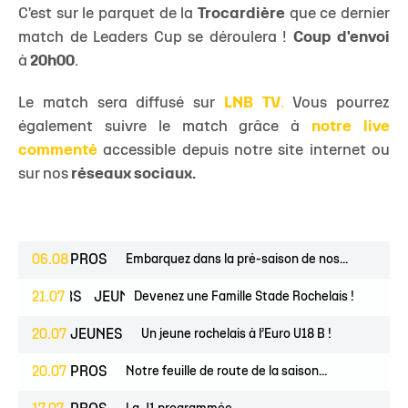
C'est sur le parquet de la
Trocardière
que ce dernier
match de Leaders Cup se déroulera !
Coup d'envoi
à
20h00
.
Le match sera diffusé sur
LNB TV
.
Vous pourrez
également suivre le match grâce à
notre live
commenté
accessible depuis notre site internet ou
sur nos
réseaux sociaux.
06.08
PROS
Embarquez dans la pré-saison de nos...
ESPOIRS
21.07
JEUNES
Devenez une Famille Stade Rochelais !
20.07
JEUNES
Un jeune rochelais à l’Euro U18 B !
20.07
PROS
Notre feuille de route de la saison...