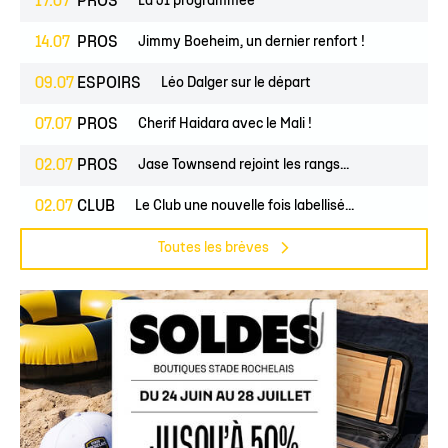
17.07
PROS
La J1 programmée
14.07
PROS
Jimmy Boeheim, un dernier renfort !
09.07
ESPOIRS
Léo Dalger sur le départ
07.07
PROS
Cherif Haidara avec le Mali !
02.07
PROS
Jase Townsend rejoint les rangs...
02.07
CLUB
Le Club une nouvelle fois labellisé...
Toutes les brèves