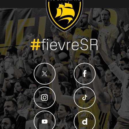
#
fievreSR