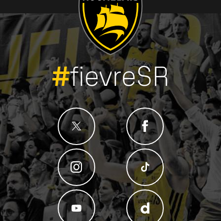
#
fievreSR