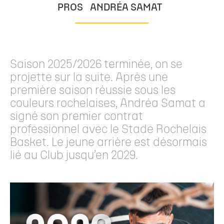
PROS
ANDRÉA SAMAT
Saison 2025/2026 terminée, on se
projette sur la suite. Après une
première saison réussie sous les
couleurs rochelaises, Andréa Samat a
signé son premier contrat
professionnel avec le Stade Rochelais
Basket. Le jeune arrière est désormais
lié au Club jusqu’en 2029.