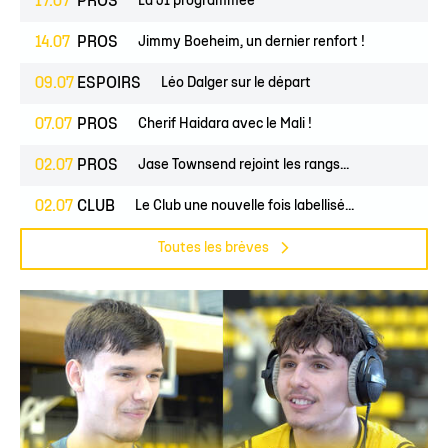
17.07
PROS
La J1 programmée
14.07
PROS
Jimmy Boeheim, un dernier renfort !
09.07
ESPOIRS
Léo Dalger sur le départ
07.07
PROS
Cherif Haidara avec le Mali !
02.07
PROS
Jase Townsend rejoint les rangs...
02.07
CLUB
Le Club une nouvelle fois labellisé...
Toutes les brèves