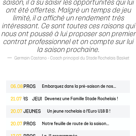
saison, il a su saisir les opportunités qui lui
ont été offertes. Malgré un temps de jeu
limité, il a affiché un rendement très
intéressant. Ce sont toutes ces raisons qui
nous ont poussé à lui proposer son premier
contrat professionnel et on compte sur lui
la saison prochaine.
Germain Castano - Coach principal du Stade Rochelais Basket
06.08
PROS
Embarquez dans la pré-saison de nos...
ESPOIRS
21.07
JEUNES
Devenez une Famille Stade Rochelais !
20.07
JEUNES
Un jeune rochelais à l’Euro U18 B !
20.07
PROS
Notre feuille de route de la saison...