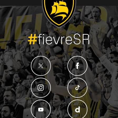
#
fievreSR