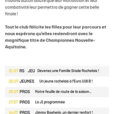
n'avons aucun doute que leur motivation et leur
combativité leur permettra de gagner cette belle
finale !
Tout le club félicite les filles pour leur parcours et
nous espérons qu’elles reviendront avec le
magnifique titre de Championnes Nouvelle-
Aquitaine.
ESPOIRS
21.07
JEUNES
Devenez une Famille Stade Rochelais !
20.07
JEUNES
Un jeune rochelais à l’Euro U18 B !
20.07
PROS
Notre feuille de route de la saison...
17.07
PROS
La J1 programmée
14.07
PROS
Jimmy Boeheim, un dernier renfort !