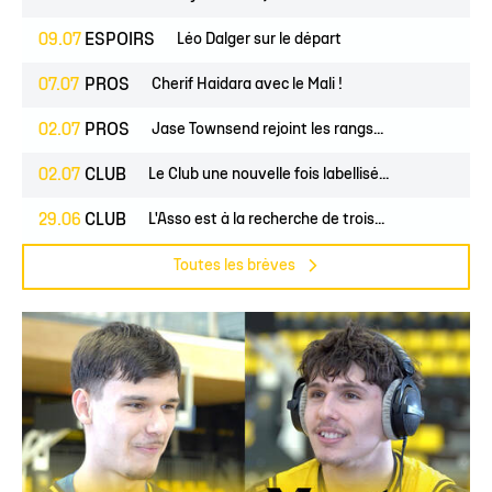
09.07
ESPOIRS
Léo Dalger sur le départ
07.07
PROS
Cherif Haidara avec le Mali !
02.07
PROS
Jase Townsend rejoint les rangs...
02.07
CLUB
Le Club une nouvelle fois labellisé...
29.06
CLUB
L'Asso est à la recherche de trois...
Toutes les brèves