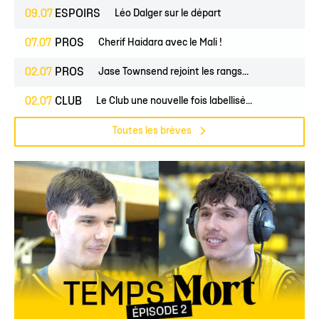
09.07
ESPOIRS
Léo Dalger sur le départ
07.07
PROS
Cherif Haidara avec le Mali !
02.07
PROS
Jase Townsend rejoint les rangs...
02.07
CLUB
Le Club une nouvelle fois labellisé...
Toutes les brèves