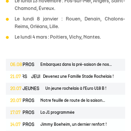
Le lundi 13 novembre : Fos-sur-Mer, Angers, Saint-
Chamond, Évreux.
Le lundi 8 janvier : Rouen, Denain, Chalons-
Reims, Orléans, Lille.
Le lundi 4 mars : Poitiers, Vichy, Nantes.
06.08
PROS
Embarquez dans la pré-saison de nos...
ESPOIRS
21.07
JEUNES
Devenez une Famille Stade Rochelais !
20.07
JEUNES
Un jeune rochelais à l’Euro U18 B !
20.07
PROS
Notre feuille de route de la saison...
17.07
PROS
La J1 programmée
14.07
PROS
Jimmy Boeheim, un dernier renfort !