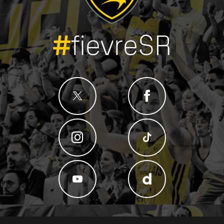
#
fievreSR