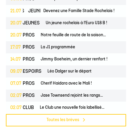
SPOIRS
21.07
JEUNES
Devenez une Famille Stade Rochelais !
20.07
JEUNES
Un jeune rochelais à l’Euro U18 B !
20.07
PROS
Notre feuille de route de la saison...
17.07
PROS
La J1 programmée
14.07
PROS
Jimmy Boeheim, un dernier renfort !
09.07
ESPOIRS
Léo Dalger sur le départ
07.07
PROS
Cherif Haidara avec le Mali !
02.07
PROS
Jase Townsend rejoint les rangs...
02.07
CLUB
Le Club une nouvelle fois labellisé...
Toutes les brèves