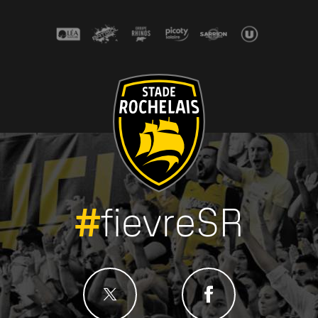
#
fievreSR