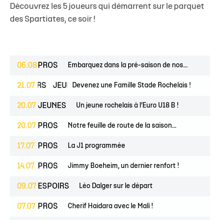
Découvrez les 5 joueurs qui démarrent sur le parquet
des Spartiates, ce soir !
06.08
PROS
Embarquez dans la pré-saison de nos...
ESPOIRS
21.07
JEUNES
Devenez une Famille Stade Rochelais !
20.07
JEUNES
Un jeune rochelais à l’Euro U18 B !
20.07
PROS
Notre feuille de route de la saison...
17.07
PROS
La J1 programmée
14.07
PROS
Jimmy Boeheim, un dernier renfort !
09.07
ESPOIRS
Léo Dalger sur le départ
07.07
PROS
Cherif Haidara avec le Mali !