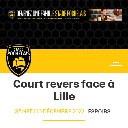
Main
Toggle
site
naviga
navigation
Court revers face à
Lille
SAMEDI 10 DÉCEMBRE 2022
ESPOIRS