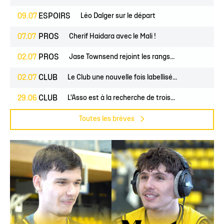
09.07
ESPOIRS
Léo Dalger sur le départ
07.07
PROS
Cherif Haidara avec le Mali !
02.07
PROS
Jase Townsend rejoint les rangs...
02.07
CLUB
Le Club une nouvelle fois labellisé...
29.06
CLUB
L'Asso est à la recherche de trois...
Toutes les brèves