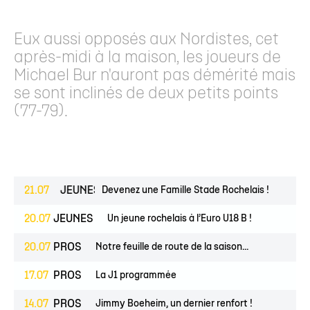
Eux aussi opposés aux Nordistes, cet
après-midi à la maison, les joueurs de
Michael Bur n'auront pas démérité mais
se sont inclinés de deux petits points
(77-79).
ESPOIRS
21.07
JEUNES
Devenez une Famille Stade Rochelais !
20.07
JEUNES
Un jeune rochelais à l’Euro U18 B !
20.07
PROS
Notre feuille de route de la saison...
17.07
PROS
La J1 programmée
14.07
PROS
Jimmy Boeheim, un dernier renfort !