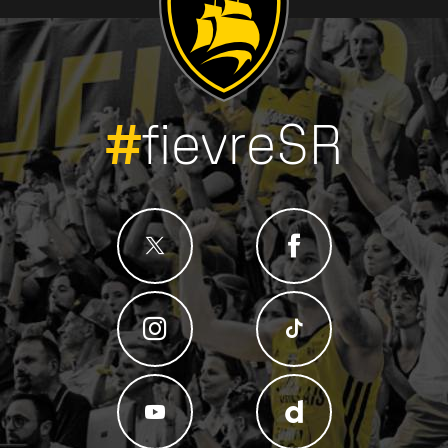
#
fievreSR