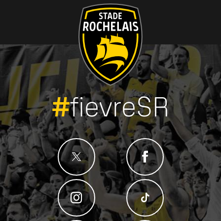
#
fievreSR