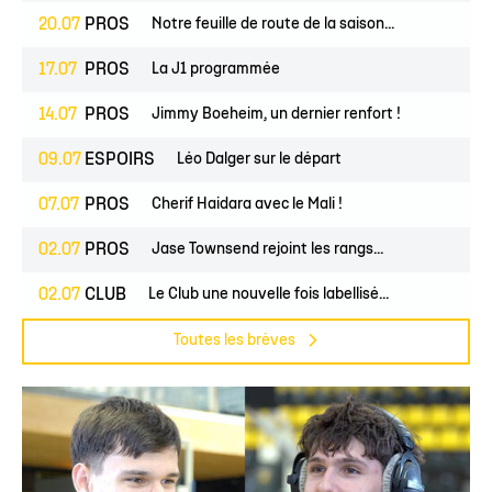
20.07
PROS
Notre feuille de route de la saison...
17.07
PROS
La J1 programmée
14.07
PROS
Jimmy Boeheim, un dernier renfort !
09.07
ESPOIRS
Léo Dalger sur le départ
07.07
PROS
Cherif Haidara avec le Mali !
02.07
PROS
Jase Townsend rejoint les rangs...
02.07
CLUB
Le Club une nouvelle fois labellisé...
Toutes les brèves