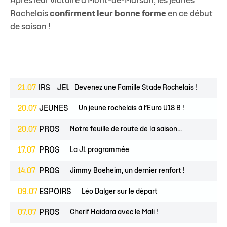
Après leur victoire à Mont-de-Marsan, les jeunes
Rochelais
confirment leur bonne forme
en ce début
de saison !
ESPOIRS
21.07
JEUNES
Devenez une Famille Stade Rochelais !
20.07
JEUNES
Un jeune rochelais à l’Euro U18 B !
20.07
PROS
Notre feuille de route de la saison...
17.07
PROS
La J1 programmée
14.07
PROS
Jimmy Boeheim, un dernier renfort !
09.07
ESPOIRS
Léo Dalger sur le départ
07.07
PROS
Cherif Haidara avec le Mali !