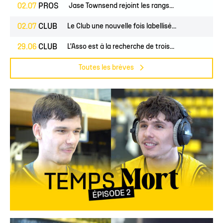
02.07
PROS
Jase Townsend rejoint les rangs...
02.07
CLUB
Le Club une nouvelle fois labellisé...
29.06
CLUB
L'Asso est à la recherche de trois...
Toutes les brèves