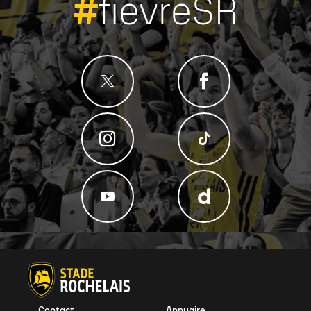
#
fievreSR