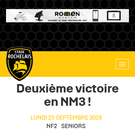
Main
Toggle
site
naviga
navigation
Deuxième victoire
en NM3 !
LUNDI 23 SEPTEMBRE 2019
NF2
SENIORS