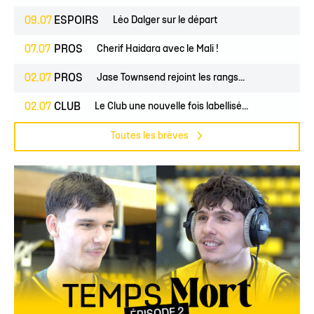
09.07
ESPOIRS
Léo Dalger sur le départ
07.07
PROS
Cherif Haidara avec le Mali !
02.07
PROS
Jase Townsend rejoint les rangs...
02.07
CLUB
Le Club une nouvelle fois labellisé...
Toutes les brèves