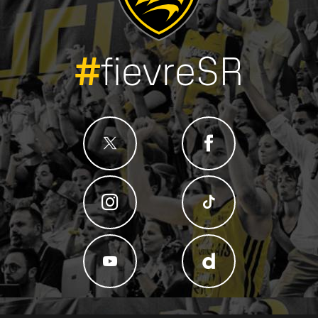
#
fievreSR