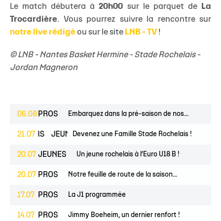
Le match débutera à
20h00
sur le parquet de
La
Trocardière
. Vous pourrez suivre la rencontre sur
notre live rédigé
ou sur le site
LNB - TV
!
© LNB - Nantes Basket Hermine - Stade Rochelais -
Jordan Magneron
06.08
PROS
Embarquez dans la pré-saison de nos...
ESPOIRS
21.07
JEUNES
Devenez une Famille Stade Rochelais !
20.07
JEUNES
Un jeune rochelais à l’Euro U18 B !
20.07
PROS
Notre feuille de route de la saison...
17.07
PROS
La J1 programmée
14.07
PROS
Jimmy Boeheim, un dernier renfort !