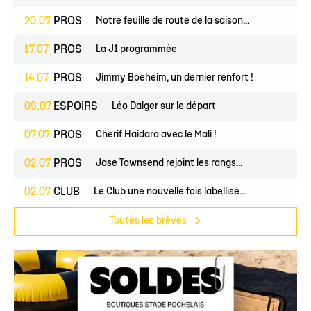
20.07
PROS
Notre feuille de route de la saison...
17.07
PROS
La J1 programmée
14.07
PROS
Jimmy Boeheim, un dernier renfort !
09.07
ESPOIRS
Léo Dalger sur le départ
07.07
PROS
Cherif Haidara avec le Mali !
02.07
PROS
Jase Townsend rejoint les rangs...
02.07
CLUB
Le Club une nouvelle fois labellisé...
Toutes les brèves