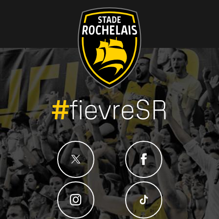
#
fievreSR