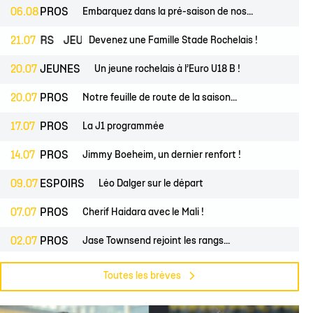
lite filles
ndrier Élite 2
L'Ocean Basket Camp
Contact Mécénat
Jeunes filles
06.08
PROS
Embarquez dans la pré-saison de nos...
2) filles
ssement Élite 2
Rejoindre l'EDB
ESPOIRS
21.07
JEUNES
Devenez une Famille Stade Rochelais !
(2) garçons
endrier Coupe de France
20.07
JEUNES
Un jeune rochelais à l’Euro U18 B !
lite filles
20.07
PROS
Notre feuille de route de la saison...
) filles
Élite garçons
17.07
PROS
La J1 programmée
(2) garçons
14.07
PROS
Jimmy Boeheim, un dernier renfort !
illes
09.07
ESPOIRS
Léo Dalger sur le départ
 garçons
07.07
PROS
Cherif Haidara avec le Mali !
02.07
PROS
Jase Townsend rejoint les rangs...
02.07
CLUB
Le Club une nouvelle fois labellisé...
Toutes les brèves