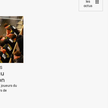
les
actus
ES
au
on
s joueurs du
rs de