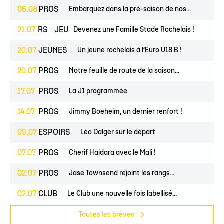
06.08
PROS
Embarquez dans la pré-saison de nos...
ESPOIRS
21.07
JEUNES
Devenez une Famille Stade Rochelais !
20.07
JEUNES
Un jeune rochelais à l’Euro U18 B !
20.07
PROS
Notre feuille de route de la saison...
17.07
PROS
La J1 programmée
14.07
PROS
Jimmy Boeheim, un dernier renfort !
09.07
ESPOIRS
Léo Dalger sur le départ
07.07
PROS
Cherif Haidara avec le Mali !
02.07
PROS
Jase Townsend rejoint les rangs...
02.07
CLUB
Le Club une nouvelle fois labellisé...
Toutes les brèves