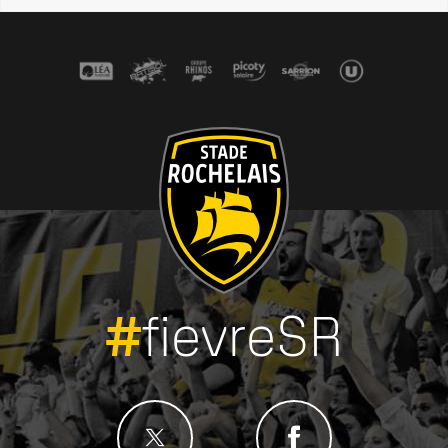
#
fievreSR