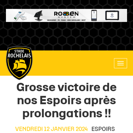
Main
Toggle
site
naviga
navigation
Grosse victoire de
nos Espoirs après
prolongations !!
VENDREDI 12 JANVIER 2024
ESPOIRS