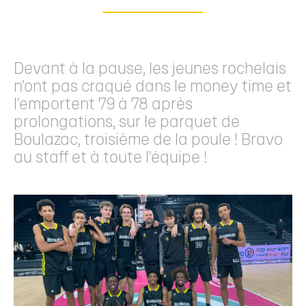
Devant à la pause, les jeunes rochelais
n'ont pas craqué dans le money time et
l'emportent 79 à 78 après
prolongations, sur le parquet de
Boulazac, troisième de la poule ! Bravo
au staff et à toute l'équipe !