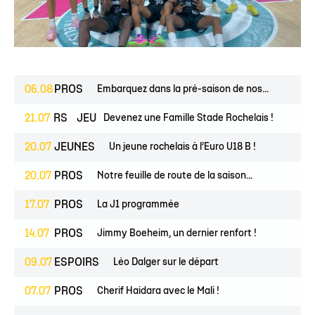
06.08
PROS
Embarquez dans la pré-saison de nos...
ESPOIRS
21.07
JEUNES
Devenez une Famille Stade Rochelais !
20.07
JEUNES
Un jeune rochelais à l’Euro U18 B !
20.07
PROS
Notre feuille de route de la saison...
17.07
PROS
La J1 programmée
14.07
PROS
Jimmy Boeheim, un dernier renfort !
09.07
ESPOIRS
Léo Dalger sur le départ
07.07
PROS
Cherif Haidara avec le Mali !