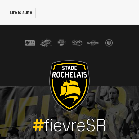
Lire la suite
#
fievreSR