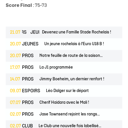
Score Final
: 75-73
ESPOIRS
21.07
JEUNES
Devenez une Famille Stade Rochelais !
20.07
JEUNES
Un jeune rochelais à l’Euro U18 B !
20.07
PROS
Notre feuille de route de la saison...
17.07
PROS
La J1 programmée
14.07
PROS
Jimmy Boeheim, un dernier renfort !
09.07
ESPOIRS
Léo Dalger sur le départ
07.07
PROS
Cherif Haidara avec le Mali !
02.07
PROS
Jase Townsend rejoint les rangs...
02.07
CLUB
Le Club une nouvelle fois labellisé...