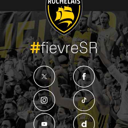
#
fievreSR