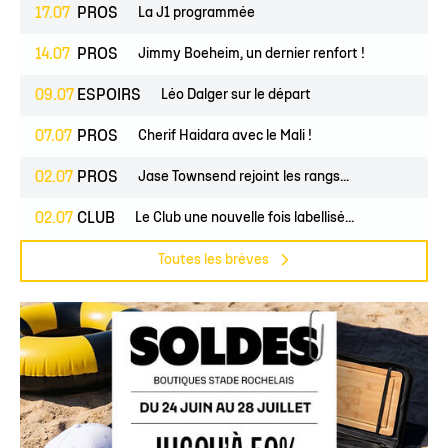
17.07
PROS
La J1 programmée
14.07
PROS
Jimmy Boeheim, un dernier renfort !
09.07
ESPOIRS
Léo Dalger sur le départ
07.07
PROS
Cherif Haidara avec le Mali !
02.07
PROS
Jase Townsend rejoint les rangs...
02.07
CLUB
Le Club une nouvelle fois labellisé...
Toutes les brèves