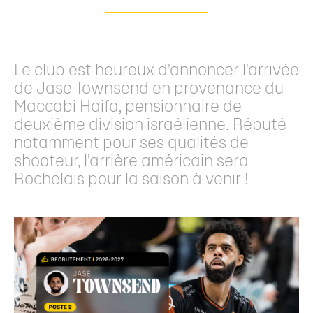
Le club est heureux d'annoncer l'arrivée
de Jase Townsend en provenance du
Maccabi Haifa, pensionnaire de
deuxième division israélienne. Réputé
notamment pour ses qualités de
shooteur, l'arrière américain sera
Rochelais pour la saison à venir !