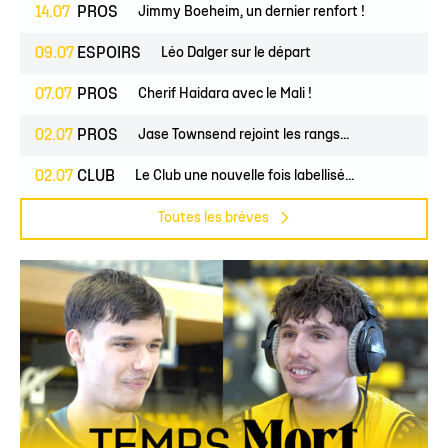
14.07
PROS
Jimmy Boeheim, un dernier renfort !
09.07
ESPOIRS
Léo Dalger sur le départ
07.07
PROS
Cherif Haidara avec le Mali !
02.07
PROS
Jase Townsend rejoint les rangs...
02.07
CLUB
Le Club une nouvelle fois labellisé...
Toutes les brèves