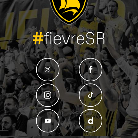
#
fievreSR