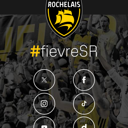
#
fievreSR