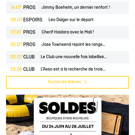
14.07
PROS
Jimmy Boeheim, un dernier renfort !
09.07
ESPOIRS
Léo Dalger sur le départ
07.07
PROS
Cherif Haidara avec le Mali !
02.07
PROS
Jase Townsend rejoint les rangs...
02.07
CLUB
Le Club une nouvelle fois labellisé...
29.06
CLUB
L'Asso est à la recherche de trois...
Toutes les brèves