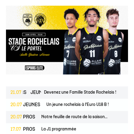
ESPOIRS
21.07
JEUNES
Devenez une Famille Stade Rochelais !
20.07
JEUNES
Un jeune rochelais à l’Euro U18 B !
20.07
PROS
Notre feuille de route de la saison...
17.07
PROS
La J1 programmée