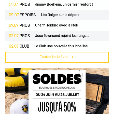
14.07
PROS
Jimmy Boeheim, un dernier renfort !
09.07
ESPOIRS
Léo Dalger sur le départ
07.07
PROS
Cherif Haidara avec le Mali !
02.07
PROS
Jase Townsend rejoint les rangs...
02.07
CLUB
Le Club une nouvelle fois labellisé...
Toutes les brèves