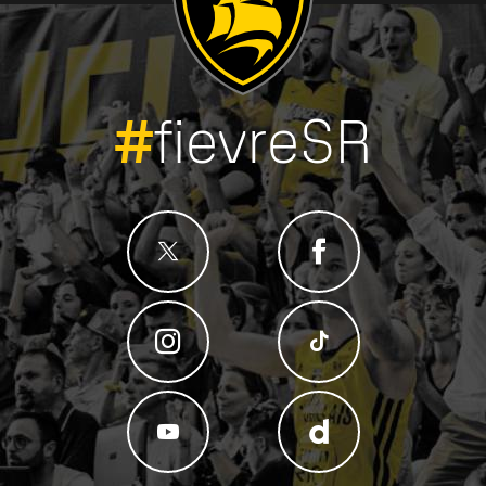
#
fievreSR