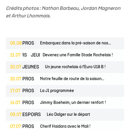
Crédits photos : Nathan Barbeau, Jordan Magneron
et Arthur Lhommais.
06.08
PROS
Embarquez dans la pré-saison de nos...
ESPOIRS
21.07
JEUNES
Devenez une Famille Stade Rochelais !
20.07
JEUNES
Un jeune rochelais à l’Euro U18 B !
20.07
PROS
Notre feuille de route de la saison...
17.07
PROS
La J1 programmée
14.07
PROS
Jimmy Boeheim, un dernier renfort !
09.07
ESPOIRS
Léo Dalger sur le départ
07.07
PROS
Cherif Haidara avec le Mali !