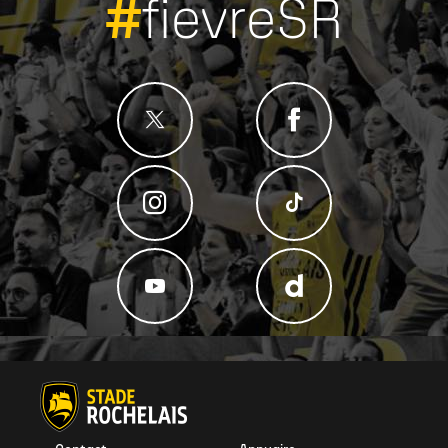
#
fievreSR