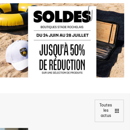
Toutes
les
actus