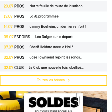
20.07
PROS
Notre feuille de route de la saison...
17.07
PROS
La J1 programmée
14.07
PROS
Jimmy Boeheim, un dernier renfort !
09.07
ESPOIRS
Léo Dalger sur le départ
07.07
PROS
Cherif Haidara avec le Mali !
02.07
PROS
Jase Townsend rejoint les rangs...
02.07
CLUB
Le Club une nouvelle fois labellisé...
29.06
CLUB
L'Asso est à la recherche de trois...
Toutes les brèves