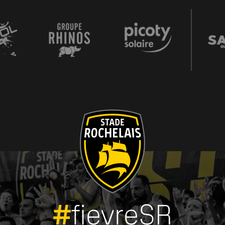
#
fievreSR