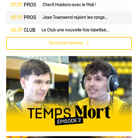
07.07
PROS
Cherif Haidara avec le Mali !
02.07
PROS
Jase Townsend rejoint les rangs...
02.07
CLUB
Le Club une nouvelle fois labellisé...
Toutes les brèves