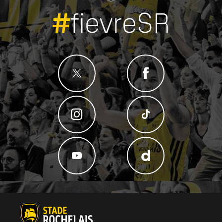
#
fievreSR