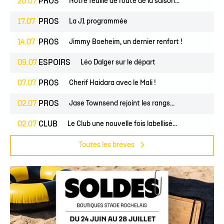
20.07
PROS
Notre feuille de route de la saison...
17.07
PROS
La J1 programmée
14.07
PROS
Jimmy Boeheim, un dernier renfort !
09.07
ESPOIRS
Léo Dalger sur le départ
07.07
PROS
Cherif Haidara avec le Mali !
02.07
PROS
Jase Townsend rejoint les rangs...
02.07
CLUB
Le Club une nouvelle fois labellisé...
Toutes les brèves