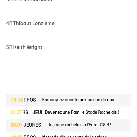
4⃣
Thibaut Lonzième
5⃣
Keith Wright
06.08
PROS
Embarquez dans la pré-saison de nos...
ESPOIRS
21.07
JEUNES
Devenez une Famille Stade Rochelais !
20.07
JEUNES
Un jeune rochelais à l’Euro U18 B !