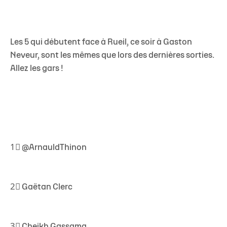
Les 5 qui débutent face à Rueil, ce soir à Gaston
Neveur, sont les mêmes que lors des dernières sorties.
Allez les gars !
1⃣
@ArnauldThinon
2⃣
Gaëtan Clerc
3⃣
Cheikh Gassama