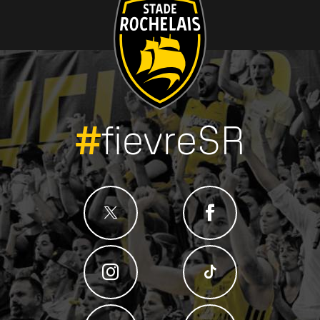
#
fievreSR