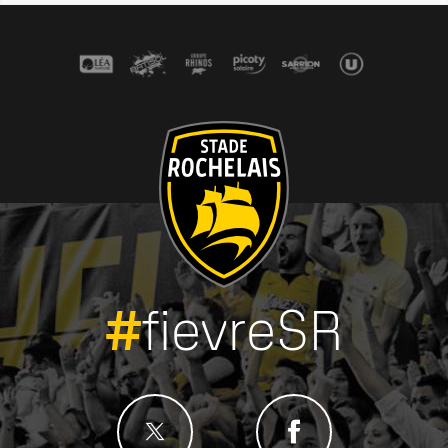
#
fievreSR