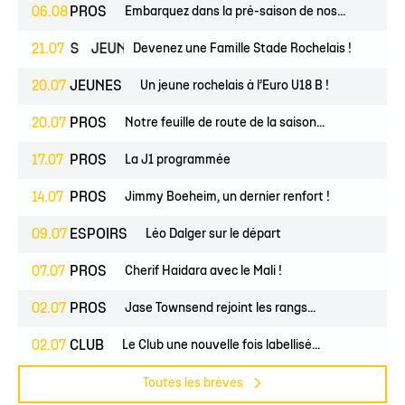
06.08
PROS
Embarquez dans la pré-saison de nos...
ESPOIRS
21.07
JEUNES
Devenez une Famille Stade Rochelais !
20.07
JEUNES
Un jeune rochelais à l’Euro U18 B !
20.07
PROS
Notre feuille de route de la saison...
17.07
PROS
La J1 programmée
14.07
PROS
Jimmy Boeheim, un dernier renfort !
09.07
ESPOIRS
Léo Dalger sur le départ
07.07
PROS
Cherif Haidara avec le Mali !
02.07
PROS
Jase Townsend rejoint les rangs...
02.07
CLUB
Le Club une nouvelle fois labellisé...
Toutes les brèves