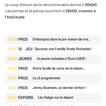
Le coup d’envoi de la rencontre sera donné à
20h00.
Les portes et le parvis ouvriront à
19h00, comme à
l'habitude.
06.08
PROS
Embarquez dans la pré-saison de nos...
ESPOIRS
21.07
JEUNES
Devenez une Famille Stade Rochelais !
20.07
JEUNES
Un jeune rochelais à l’Euro U18 B !
20.07
PROS
Notre feuille de route de la saison...
17.07
PROS
La J1 programmée
14.07
PROS
Jimmy Boeheim, un dernier renfort !
09.07
ESPOIRS
Léo Dalger sur le départ