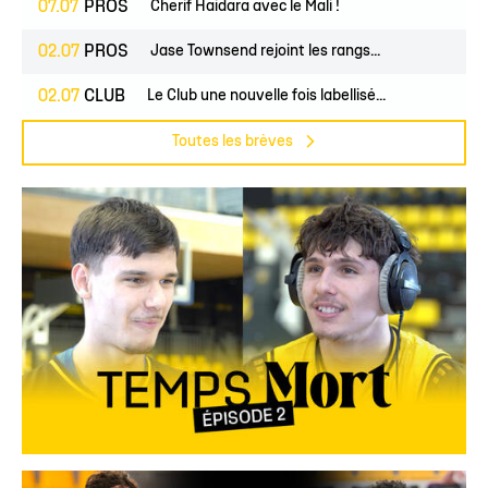
07.07
PROS
Cherif Haidara avec le Mali !
02.07
PROS
Jase Townsend rejoint les rangs...
02.07
CLUB
Le Club une nouvelle fois labellisé...
Toutes les brèves