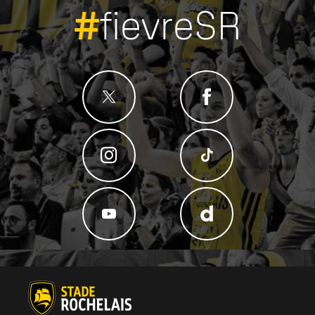
#
fievreSR