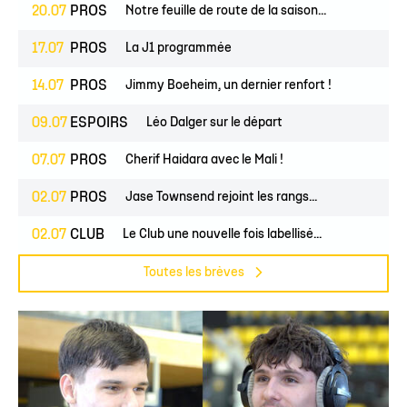
20.07
PROS
Notre feuille de route de la saison...
17.07
PROS
La J1 programmée
14.07
PROS
Jimmy Boeheim, un dernier renfort !
09.07
ESPOIRS
Léo Dalger sur le départ
07.07
PROS
Cherif Haidara avec le Mali !
02.07
PROS
Jase Townsend rejoint les rangs...
02.07
CLUB
Le Club une nouvelle fois labellisé...
Toutes les brèves