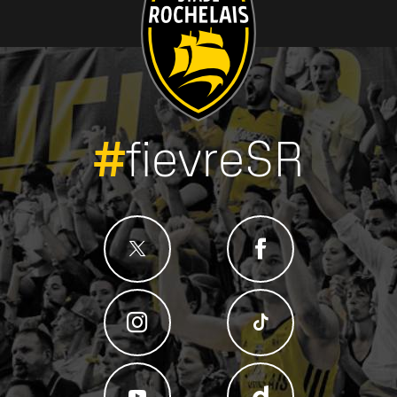
#
fievreSR