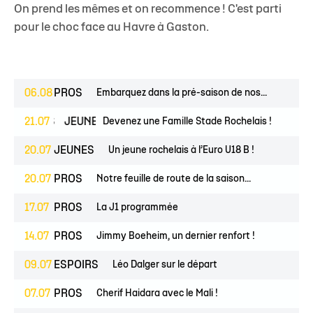
On prend les mêmes et on recommence ! C'est parti
pour le choc face au Havre à Gaston.
06.08
PROS
Embarquez dans la pré-saison de nos...
ESPOIRS
21.07
JEUNES
Devenez une Famille Stade Rochelais !
20.07
JEUNES
Un jeune rochelais à l’Euro U18 B !
20.07
PROS
Notre feuille de route de la saison...
17.07
PROS
La J1 programmée
14.07
PROS
Jimmy Boeheim, un dernier renfort !
09.07
ESPOIRS
Léo Dalger sur le départ
07.07
PROS
Cherif Haidara avec le Mali !