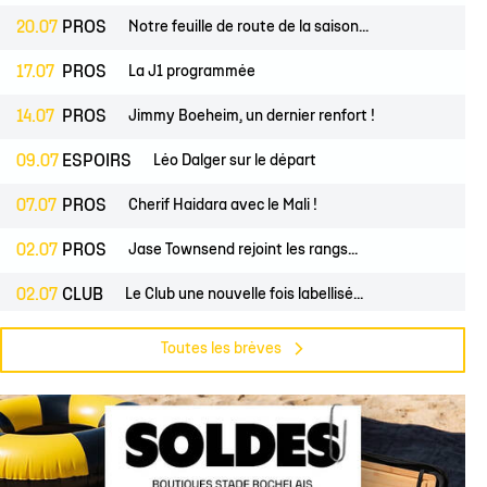
20.07
PROS
Notre feuille de route de la saison...
17.07
PROS
La J1 programmée
14.07
PROS
Jimmy Boeheim, un dernier renfort !
09.07
ESPOIRS
Léo Dalger sur le départ
07.07
PROS
Cherif Haidara avec le Mali !
02.07
PROS
Jase Townsend rejoint les rangs...
02.07
CLUB
Le Club une nouvelle fois labellisé...
29.06
CLUB
L'Asso est à la recherche de trois...
Toutes les brèves