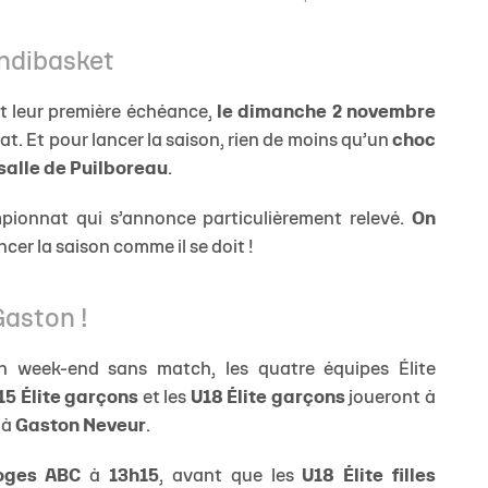
andibasket
t leur première échéance,
le dimanche 2 novembre
t. Et pour lancer la saison, rien de moins qu’un
choc
salle de Puilboreau
.
pionnat qui s’annonce particulièrement relevé.
On
ncer la saison comme il se doit !
Gaston !
 week-end sans match, les quatre équipes Élite
15 Élite garçons
et les
U18 Élite garçons
joueront à
 à
Gaston Neveur
.
oges ABC
à
13h15
, avant que les
U18 Élite filles