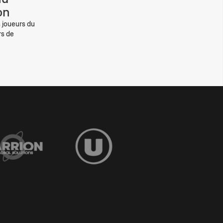
on
s joueurs du
rs de