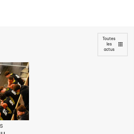
Toutes
les
actus
ES
au