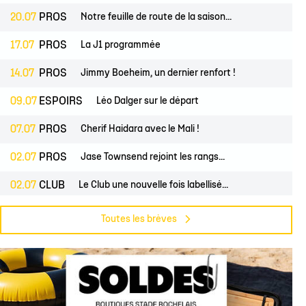
20.07
PROS
Notre feuille de route de la saison...
17.07
PROS
La J1 programmée
14.07
PROS
Jimmy Boeheim, un dernier renfort !
09.07
ESPOIRS
Léo Dalger sur le départ
07.07
PROS
Cherif Haidara avec le Mali !
02.07
PROS
Jase Townsend rejoint les rangs...
02.07
CLUB
Le Club une nouvelle fois labellisé...
29.06
CLUB
L'Asso est à la recherche de trois...
Toutes les brèves