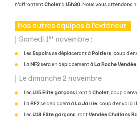
n’affrontent
Cholet
à
15h30
. Nous vous attendons 
Nos autres équipes à l'extérieur
er
Samedi 1
novembre :
Les
Espoirs
se déplaceront à
Poitiers
, coup d'en
La
NF2
sera en déplacement à
La Roche Vendée
Le dimanche 2 novembre
Les
U15 Élite garçons
iront à
Cholet
, coup d'env
La
RF2
se déplacera à
La Jarrie
, coup d'envoi à 
Les
U18 Élite garçons
iront
Vendée Challans B