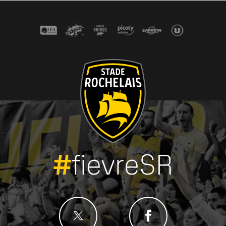
#
fievreSR