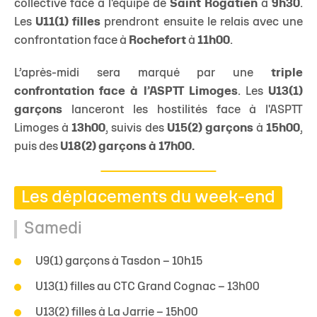
collective face à l'équipe de
Saint Rogatien
à
9h30
.
Les
U11(1) filles
prendront ensuite le relais avec une
confrontation face à
Rochefort
à
11h00
.
L’après-midi sera marqué par une
triple
confrontation face à l’ASPTT Limoges
. Les
U13(1)
garçons
lanceront les hostilités face à l'ASPTT
Limoges à
13h00
, suivis des
U15(2) garçons
à
15h00
,
puis des
U18(2) garçons à 17h00.
Les déplacements du week-end
Samedi
U9(1) garçons à Tasdon – 10h15
U13(1) filles au CTC Grand Cognac – 13h00
U13(2) filles à La Jarrie – 15h00