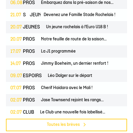
06.08
PROS
Embarquez dans la pré-saison de nos...
ESPOIRS
21.07
JEUNES
Devenez une Famille Stade Rochelais !
20.07
JEUNES
Un jeune rochelais à l’Euro U18 B !
20.07
PROS
Notre feuille de route de la saison...
17.07
PROS
La J1 programmée
14.07
PROS
Jimmy Boeheim, un dernier renfort !
09.07
ESPOIRS
Léo Dalger sur le départ
07.07
PROS
Cherif Haidara avec le Mali !
02.07
PROS
Jase Townsend rejoint les rangs...
02.07
CLUB
Le Club une nouvelle fois labellisé...
Toutes les brèves