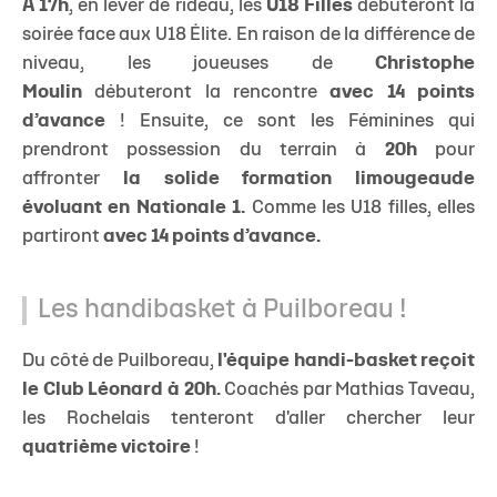
À 17h
, en lever de rideau, les
U18 Filles
débuteront la
soirée face aux U18 Élite. En raison de la différence de
niveau, les joueuses de
Christophe
Moulin
débuteront la rencontre
avec 14 points
d’avance
! Ensuite, ce sont les Féminines qui
prendront possession du terrain à
20h
pour
affronter
la solide formation limougeaude
évoluant en Nationale 1.
Comme les U18 filles, elles
partiront
avec 14 points d’avance.
Les handibasket à Puilboreau !
Du côté de Puilboreau,
l'équipe handi-basket reçoit
le Club Léonard à 20h.
Coachés par Mathias Taveau,
les Rochelais tenteront d'aller chercher leur
quatrième victoire
!