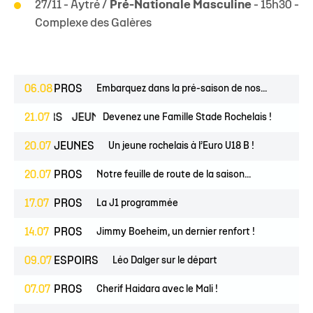
27/11 - Aytré /
Pré-Nationale Masculine
- 15h30 -
Complexe des Galères
06.08
PROS
Embarquez dans la pré-saison de nos...
ESPOIRS
21.07
JEUNES
Devenez une Famille Stade Rochelais !
20.07
JEUNES
Un jeune rochelais à l’Euro U18 B !
20.07
PROS
Notre feuille de route de la saison...
17.07
PROS
La J1 programmée
14.07
PROS
Jimmy Boeheim, un dernier renfort !
09.07
ESPOIRS
Léo Dalger sur le départ
07.07
PROS
Cherif Haidara avec le Mali !