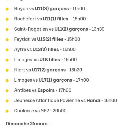
Royan vs
U11(3) garçons
- 11h00
Rochefort vs
U11(1) filles
- 15h00
Saint-Rogatien vs
U11(2) garçons
- 13h30
Feytiat vs
U15(2) filles
- 15h00
Aytré vs
U13(2) filles
- 15h00
Limoges vs
U18 filles
- 15h00
Niort vs
U17(2) garçons
- 16h30
Limoges vs
U17(1) garçons
- 17h00
Antibes vs
Espoirs
- 17h00
Jeunesse Atlantique Pavienne vs
Handi
- 16h00
Chalosse vs NF2 - 20h00
Dimanche 24 mars :