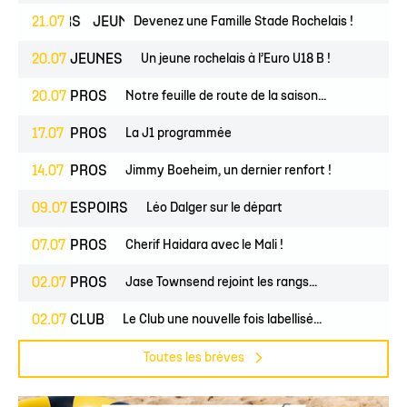
ESPOIRS
21.07
JEUNES
Devenez une Famille Stade Rochelais !
20.07
JEUNES
Un jeune rochelais à l’Euro U18 B !
20.07
PROS
Notre feuille de route de la saison...
17.07
PROS
La J1 programmée
14.07
PROS
Jimmy Boeheim, un dernier renfort !
09.07
ESPOIRS
Léo Dalger sur le départ
07.07
PROS
Cherif Haidara avec le Mali !
02.07
PROS
Jase Townsend rejoint les rangs...
02.07
CLUB
Le Club une nouvelle fois labellisé...
Toutes les brèves