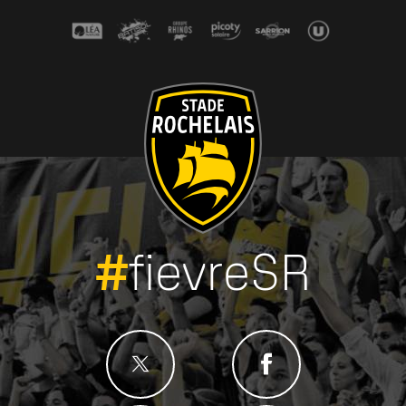
#
fievreSR